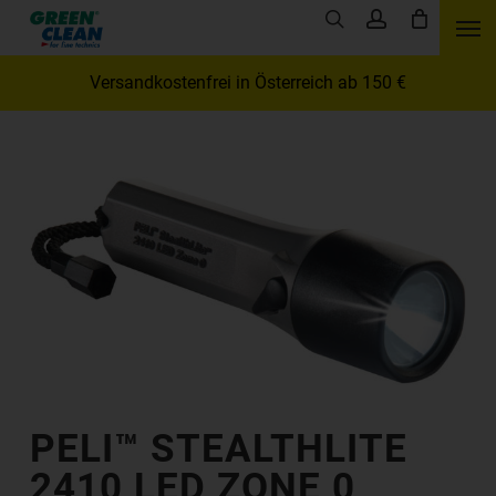
Skip
Men
search
account
to
main
Versandkostenfrei in Österreich ab 150 €
content
PELI™ STEALTHLITE
2410 LED ZONE 0