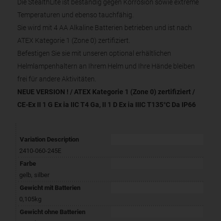
Die StealthLite ist beständig gegen Korrosion sowie extreme
Temperaturen und ebenso tauchfähig.
Sie wird mit 4 AA Alkaline Batterien betrieben und ist nach
ATEX Kategorie 1 (Zone 0) zertifiziert.
Befestigen Sie sie mit unseren optional erhältlichen
Helmlampenhaltern an Ihrem Helm und Ihre Hände bleiben
frei für andere Aktivitäten.
NEUE VERSION ! / ATEX Kategorie 1 (Zone 0) zertifiziert /
CE-Ex II 1 G Ex ia IIC T4 Ga, II 1 D Ex ia IIIC T135°C Da IP66
Variation Description
2410-060-245E
Farbe
gelb
,
silber
Gewicht mit Batterien
0,105kg
Gewicht ohne Batterien