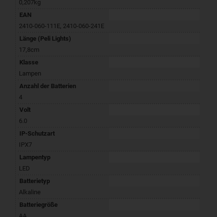
0,207kg
EAN
2410-060-111E
,
2410-060-241E
Länge (Peli Lights)
17,8cm
Klasse
Lampen
Anzahl der Batterien
4
Volt
6.0
IP-Schutzart
IPX7
Lampentyp
LED
Batterietyp
Alkaline
Batteriegröße
AA