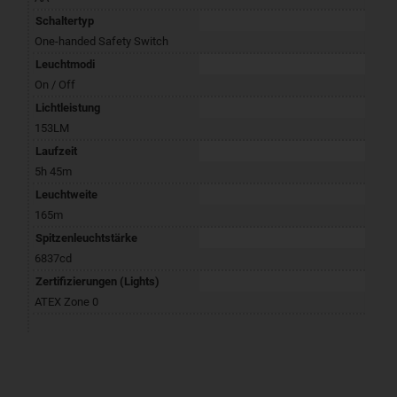
Schaltertyp
One-handed Safety Switch
Leuchtmodi
On / Off
Lichtleistung
153LM
Laufzeit
5h 45m
Leuchtweite
165m
Spitzenleuchtstärke
6837cd
Zertifizierungen (Lights)
ATEX Zone 0