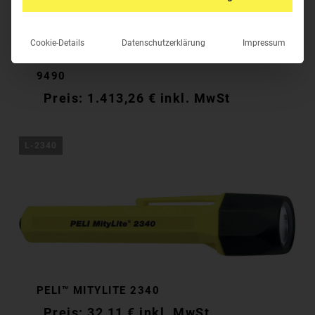
Cookie-Details
Datenschutzerklärung
Impressum
PELI™ REMOTE AREA LIGHTING SYSTEM
9490
1.413,26
€
inkl. MwSt
L-2340
PELI™ MITYLITE 2340
32,11
€
inkl. MwSt