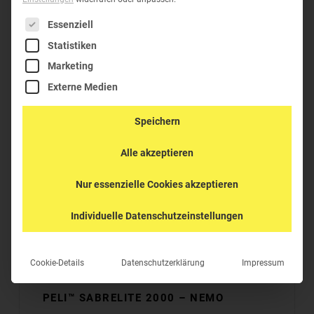
Es folgt eine Liste der Service-Gruppen, für die eine Einwil
Essenziell
Statistiken
Marketing
Externe Medien
Speichern
Alle akzeptieren
Nur essenzielle Cookies akzeptieren
Individuelle Datenschutzeinstellungen
Cookie-Details
Datenschutzerklärung
Impressum
PELI™ SABRELITE 2000 – NEMO
48,91
€
inkl. MwSt