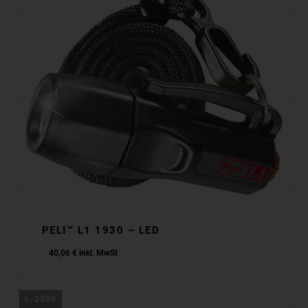
PELI™ L1 1930 – LED
40,06
€
inkl. MwSt
L-2300