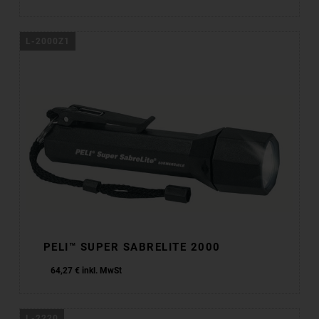
L-2000Z1
PELI™ SUPER SABRELITE 2000
64,27
€
inkl. MwSt
64,27
€
inkl. MwSt
L-2220