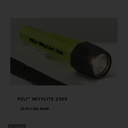
PELI™ MITYLITE 2300
26,83
€
inkl. MwSt
L-2340