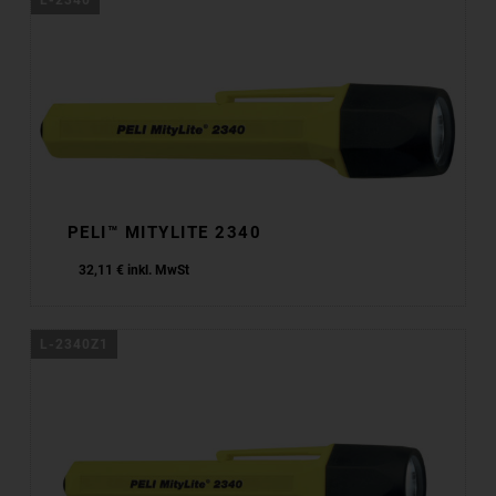
PELI™ MITYLITE 2340
32,11
€
inkl. MwSt
L-2340Z1