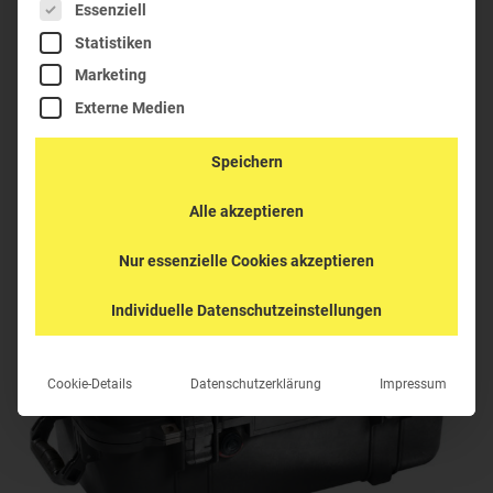
Es folgt eine Liste der Service-Gruppen, für die eine Einwil
Essenziell
327,62
€
–
515,35
€
inkl.
Statistiken
MwSt
Marketing
Externe Medien
K-1460TOOL-110
Speichern
Alle akzeptieren
Nur essenzielle Cookies akzeptieren
Individuelle Datenschutzeinstellungen
Cookie-Details
Datenschutzerklärung
Impressum