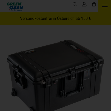
Skip
Men
search
account
to
main
Versandkostenfrei in Österreich ab 150 €
content