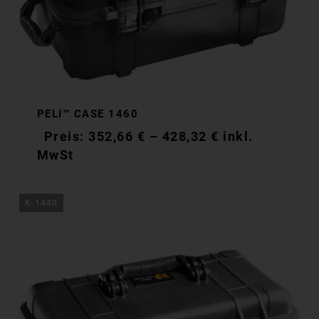
PELI™ CASE 1460
352,66
€
–
428,32
€
inkl.
MwSt
K-1440