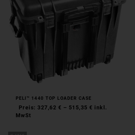
PELI™ 1440 TOP LOADER CASE
327,62
€
–
515,35
€
inkl.
MwSt