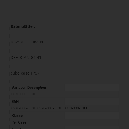
Datenblätter:
R52570-1-Fungus
DEF_STAN_81-41
cube_case_IP67
Variation Description
0370-000-110E
EAN
0370-000-110E
,
0370-001-110E
,
0370-004-110E
Klasse
Peli Case