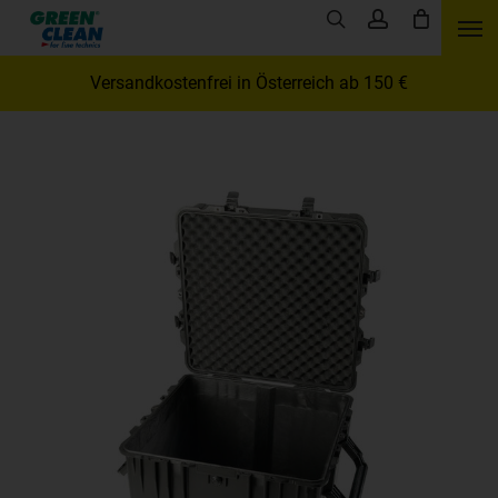
Skip
Men
search
account
to
main
Versandkostenfrei in Österreich ab 150 €
content