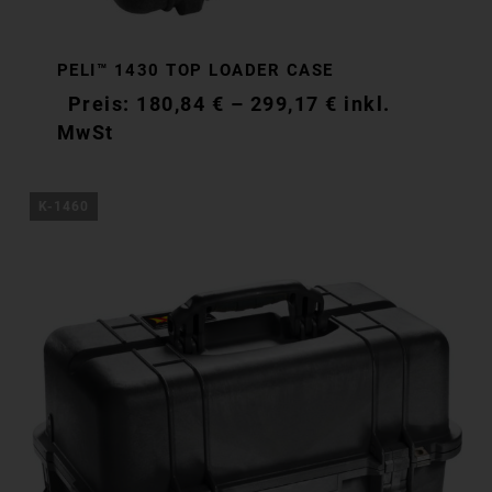
PELI™ 1430 TOP LOADER CASE
180,84
€
–
299,17
€
inkl.
MwSt
K-1460