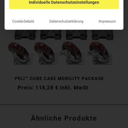
Individuelle Datenschutzeinstellungen
Cookie-Details
Datenschutzerklärung
Impressum
PELI™ CUBE CASE MOBILITY PACKAGE
118,28
€
inkl. MwSt
118,28
€
inkl. MwSt
Ähnliche Produkte