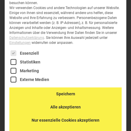
besuchen können.
Wir verwenden Cookies und andere Technologien auf unserer Website.
Einige von ihnen sind essenziell, während andere uns helfen, diese
Website und Ihre Erfahrung zu verbessern.
Personenbezogene Daten
können verarbeitet werden (z. B. IP-Adressen), z. B. für personalisierte
Anzeigen und Inhalte oder Anzeigen- und Inhaltsmessung.
Weitere
Informationen über die Verwendung Ihrer Daten finden Sie in unserer
Datenschutzerklärung
.
Sie können Ihre Auswahl jederzeit unter
Einstellungen
widerrufen oder anpassen.
Es folgt eine Liste der Service-Gruppen, für die eine Einwil
Essenziell
Statistiken
Marketing
Externe Medien
PELI™ 7 TEILE ERSATZ-SCHAUMSTOFFSET
0371
Speichern
292,92
€
inkl. MwSt
292,92
€
inkl. MwSt
Alle akzeptieren
Nur essenzielle Cookies akzeptieren
K-0356