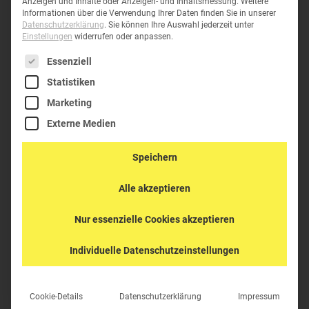
Anzeigen und Inhalte oder Anzeigen- und Inhaltsmessung.
Weitere
Informationen über die Verwendung Ihrer Daten finden Sie in unserer
Datenschutzerklärung
.
Sie können Ihre Auswahl jederzeit unter
Einstellungen
widerrufen oder anpassen.
K-1300-000
Es folgt eine Liste der Service-Gruppen, für die eine Einwil
Essenziell
Statistiken
Marketing
Externe Medien
Speichern
Alle akzeptieren
Nur essenzielle Cookies akzeptieren
Individuelle Datenschutzeinstellungen
Cookie-Details
Datenschutzerklärung
Impressum