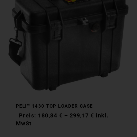
PELI™ 1430 TOP LOADER CASE
180,84
€
–
299,17
€
inkl.
MwSt