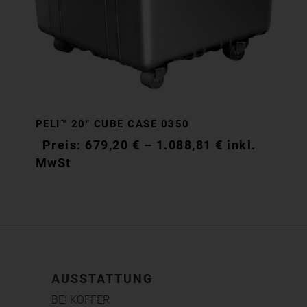
PELI™ 20″ CUBE CASE 0350
679,20
€
–
1.088,81
€
inkl.
MwSt
AUSSTATTUNG
BEI KOFFER