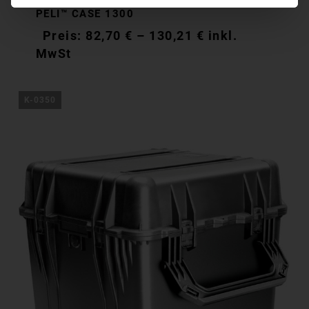
PELI™ CASE 1300
82,70
€
–
130,21
€
inkl.
MwSt
K-0350