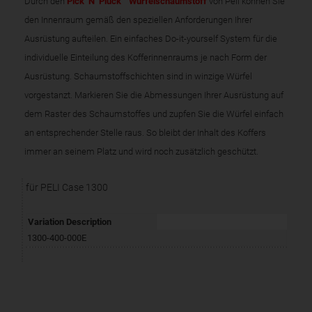
Durch den
Pick ‘N‘ Pluck™ Würfelschaumstoff
von Peli können Sie
den Innenraum gemäß den speziellen Anforderungen Ihrer
Ausrüstung aufteilen. Ein einfaches Do-it-yourself System für die
individuelle Einteilung des Kofferinnenraums je nach Form der
Ausrüstung. Schaumstoffschichten sind in winzige Würfel
vorgestanzt. Markieren Sie die Abmessungen Ihrer Ausrüstung auf
dem Raster des Schaumstoffes und zupfen Sie die Würfel einfach
an entsprechender Stelle raus. So bleibt der Inhalt des Koffers
immer an seinem Platz und wird noch zusätzlich geschützt.
für PELI Case 1300
Variation Description
1300-400-000E