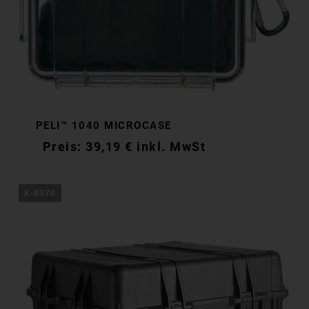
PELI™ 1040 MICROCASE
39,19
€
inkl. MwSt
K-0370