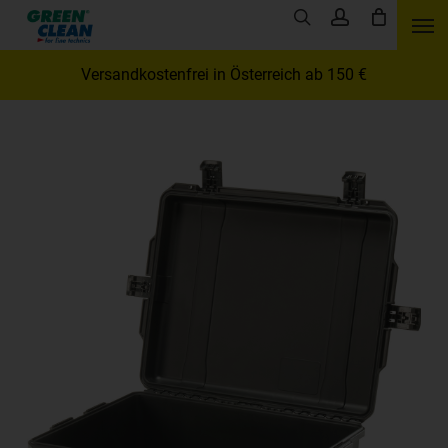
Skip
Men
search
account
to
main
Versandkostenfrei in Österreich ab 150 €
content