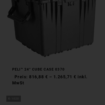
PELI™ 24″ CUBE CASE 0370
816,88
€
–
1.265,71
€
inkl.
MwSt
K-1020