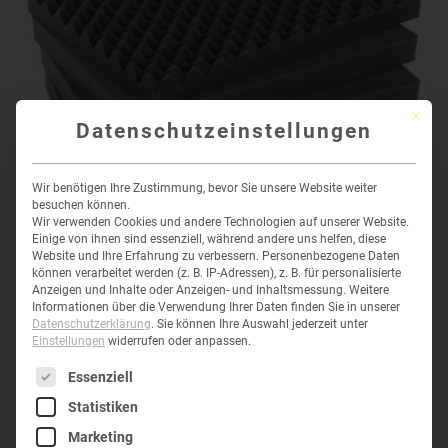
Mit die
Datenschutzeinstellungen
Wir benötigen Ihre Zustimmung, bevor Sie unsere Website weiter
besuchen können.
Wir verwenden Cookies und andere Technologien auf unserer Website.
Einige von ihnen sind essenziell, während andere uns helfen, diese
Website und Ihre Erfahrung zu verbessern.
Personenbezogene Daten
können verarbeitet werden (z. B. IP-Adressen), z. B. für personalisierte
Anzeigen und Inhalte oder Anzeigen- und Inhaltsmessung.
Weitere
STORM CASE ERSATZ-SCHAUMSTOFFSET
Informationen über die Verwendung Ihrer Daten finden Sie in unserer
2720
Datenschutzerklärung
.
Sie können Ihre Auswahl jederzeit unter
154,10
€
inkl. MwSt
Einstellungen
widerrufen oder anpassen.
154,10
€
inkl. MwSt
Es folgt eine Liste der Service-Gruppen, für die eine Einwil
Essenziell
Statistiken
K-iM27xxBL
Marketing