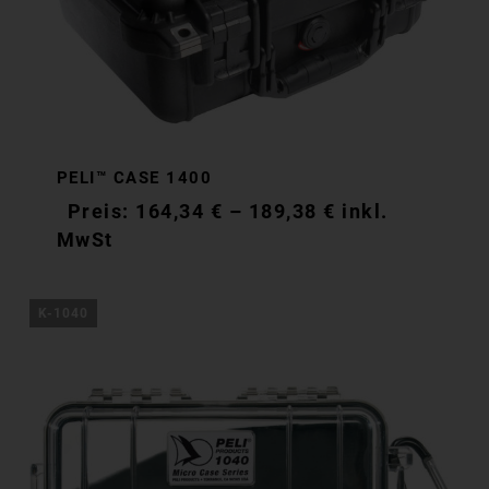
PELI™ CASE 1400
164,34
€
–
189,38
€
inkl.
MwSt
K-1040