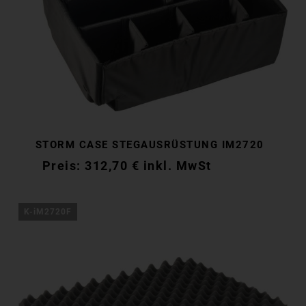
STORM CASE STEGAUSRÜSTUNG IM2720
312,70
€
inkl. MwSt
312,70
€
inkl. MwSt
K-iM2720F