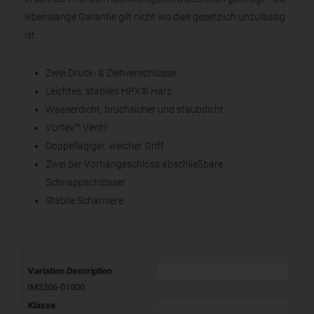
lebenslange Garantie gilt nicht wo dies gesetzlich unzulässig
ist.
Zwei Druck- & Ziehverschlüsse
Leichtes, stabiles HPX® Harz
Wasserdicht, bruchsicher und staubdicht
Vortex™ Ventil
Doppellagiger, weicher Griff
Zwei per Vorhängeschloss abschließbare
Schnappschlösser
Stabile Scharniere
Variation Description
IM2306-01000
Klasse