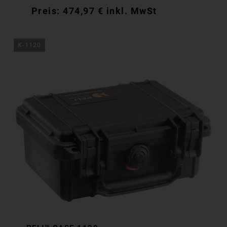
474,97
€
inkl. MwSt
474,97
€
inkl. MwSt
K-1120