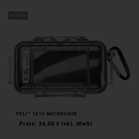
K-1015
PELI™ 1015 MICROCASE
34,08
€
inkl. MwSt