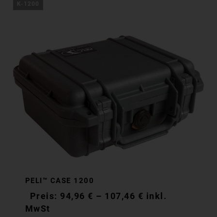
K-1200
PELI™ CASE 1200
94,96
€
–
107,46
€
inkl.
MwSt