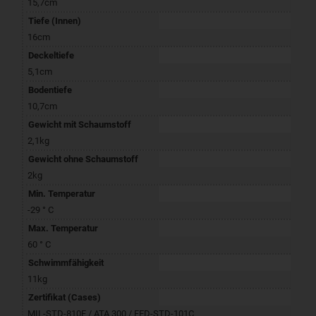
15,7cm
Tiefe (Innen)
16cm
Deckeltiefe
5,1cm
Bodentiefe
10,7cm
Gewicht mit Schaumstoff
2,1kg
Gewicht ohne Schaumstoff
2kg
Min. Temperatur
-29 ° C
Max. Temperatur
60 ° C
Schwimmfähigkeit
11kg
Zertifikat (Cases)
MIL-STD-810F / ATA 300 / FED-STD-101C