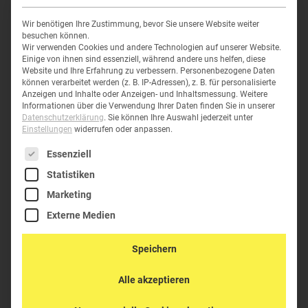
Wir benötigen Ihre Zustimmung, bevor Sie unsere Website weiter
besuchen können.
Wir verwenden Cookies und andere Technologien auf unserer Website.
Einige von ihnen sind essenziell, während andere uns helfen, diese
Website und Ihre Erfahrung zu verbessern.
Personenbezogene Daten
können verarbeitet werden (z. B. IP-Adressen), z. B. für personalisierte
Anzeigen und Inhalte oder Anzeigen- und Inhaltsmessung.
Weitere
STORM CASE DECKEL-EINBAURAHMEN
Informationen über die Verwendung Ihrer Daten finden Sie in unserer
Datenschutzerklärung
.
Sie können Ihre Auswahl jederzeit unter
IM2306
110,30
€
inkl. MwSt
Einstellungen
widerrufen oder anpassen.
110,30
€
inkl. MwSt
Es folgt eine Liste der Service-Gruppen, für die eine Einwil
Essenziell
Statistiken
K-iM2306F
Marketing
Externe Medien
Speichern
Alle akzeptieren