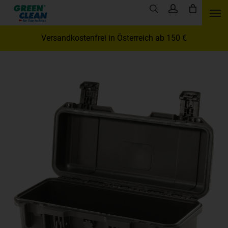
Skip
Men
search
account
to
main
Versandkostenfrei in Österreich ab 150 €
content