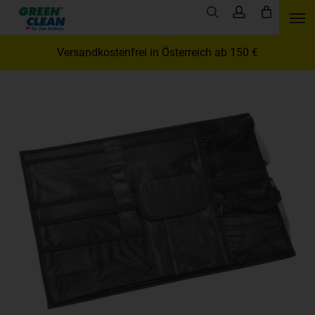
Skip
Men
search
account
to
main
Versandkostenfrei in Österreich ab 150 €
content