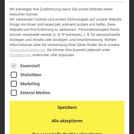
Wir benötigen Ihre Zustimmung, bevor Sie unsere Website weiter
K-1450
besuchen können.
Wir verwenden Cookies und andere Technologien auf unserer Website.
Einige von ihnen sind essenziell, während andere uns helfen, diese
Website und Ihre Erfahrung zu verbessern.
Personenbezogene Daten
können verarbeitet werden (z. B. IP-Adressen), z. B. für personalisierte
Anzeigen und Inhalte oder Anzeigen- und Inhaltsmessung.
Weitere
Informationen über die Verwendung Ihrer Daten finden Sie in unserer
Datenschutzerklärung
.
Sie können Ihre Auswahl jederzeit unter
Einstellungen
widerrufen oder anpassen.
Es folgt eine Liste der Service-Gruppen, für die eine Einwil
Essenziell
Statistiken
Marketing
Externe Medien
Speichern
PELI™ CASE 1450
Alle akzeptieren
191,10
€
–
326,47
€
inkl.