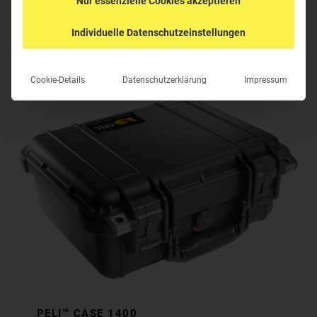
Nur essenzielle Cookies akzeptieren
MwSt
Individuelle Datenschutzeinstellungen
K-1400
Cookie-Details
Datenschutzerklärung
Impressum
PELI™ CASE 1400