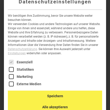
Datenschutzeinstellungen
PELI™ CASE 1300
Wir benötigen Ihre Zustimmung, bevor Sie unsere Website weiter
besuchen können.
82,70
€
–
130,21
€
inkl.
Wir verwenden Cookies und andere Technologien auf unserer Website.
Einige von ihnen sind essenziell, während andere uns helfen, diese
MwSt
Website und Ihre Erfahrung zu verbessern.
Personenbezogene Daten
können verarbeitet werden (z. B. IP-Adressen), z. B. für personalisierte
Anzeigen und Inhalte oder Anzeigen- und Inhaltsmessung.
Weitere
Informationen über die Verwendung Ihrer Daten finden Sie in unserer
K-1450
Datenschutzerklärung
.
Sie können Ihre Auswahl jederzeit unter
Einstellungen
widerrufen oder anpassen.
Es folgt eine Liste der Service-Gruppen, für die eine Einwil
Essenziell
Statistiken
Marketing
Externe Medien
Speichern
Alle akzeptieren