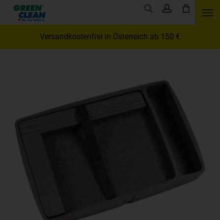
Skip
Men
search
account
to
main
Versandkostenfrei in Österreich ab 150 €
content