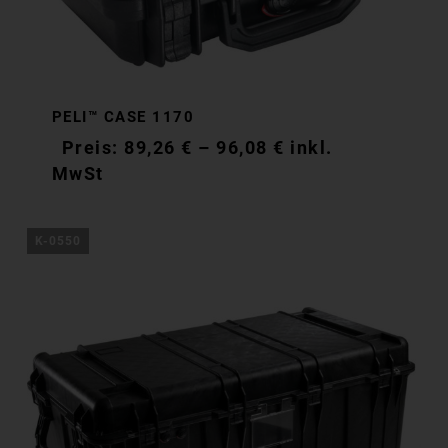
PELI™ CASE 1170
89,26
€
–
96,08
€
inkl.
MwSt
K-0550