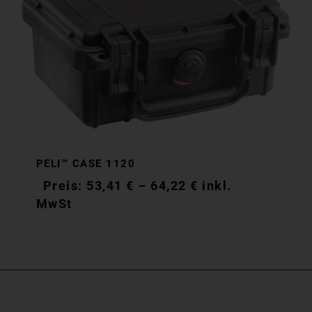
PELI™ CASE 1120
53,41
€
–
64,22
€
inkl.
MwSt