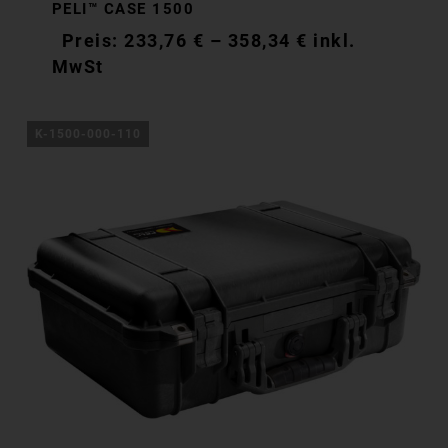
PELI™ CASE 1500
233,76
€
–
358,34
€
inkl.
MwSt
K-1500-000-110