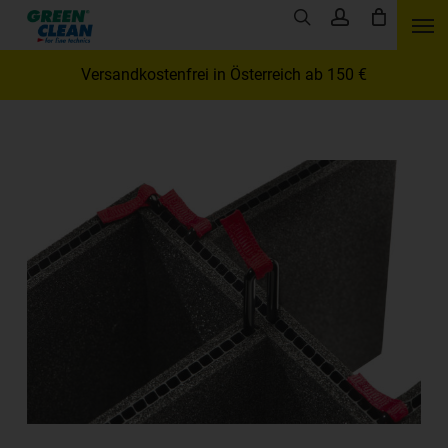
Skip
Men
search
account
to
main
Versandkostenfrei in Österreich ab 150 €
content