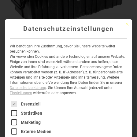
Mit die
Datenschutzeinstellungen
Wir benötigen Ihre Zustimmung, bevor Sie unsere Website weiter
PELI™ 0550 TRANSPORT CASE
besuchen können.
Wir verwenden Cookies und andere Technologien auf unserer Website.
1.534,81
€
–
2.028,04
€
inkl.
Einige von ihnen sind essenziell, während andere uns helfen, diese
Website und Ihre Erfahrung zu verbessern.
Personenbezogene Daten
MwSt
können verarbeitet werden (z. B. IP-Adressen), z. B. für personalisierte
Anzeigen und Inhalte oder Anzeigen- und Inhaltsmessung.
Weitere
Informationen über die Verwendung Ihrer Daten finden Sie in unserer
Datenschutzerklärung
.
Sie können Ihre Auswahl jederzeit unter
K-1450
Einstellungen
widerrufen oder anpassen.
Es folgt eine Liste der Service-Gruppen, für die eine Einwil
Essenziell
Statistiken
Marketing
Externe Medien