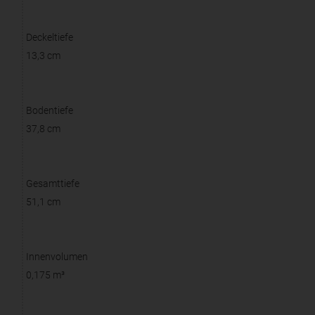
Deckeltiefe
13,3 cm
Bodentiefe
37,8 cm
Gesamttiefe
51,1 cm
Innenvolumen
0,175 m³