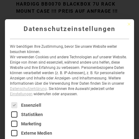
HARDIGG BB0070 BLACKBOX 7U RACK
MOUNT CASE !!! PREIS AUF ANFRAGE !!!
Mit die
Datenschutzeinstellungen
KHD-CLASSIC-V-4U-M6
Wir benötigen Ihre Zustimmung, bevor Sie unsere Website weiter
besuchen können.
Wir verwenden Cookies und andere Technologien auf unserer Website.
Einige von ihnen sind essenziell, während andere uns helfen, diese
Website und Ihre Erfahrung zu verbessern.
Personenbezogene Daten
können verarbeitet werden (z. B. IP-Adressen), z. B. für personalisierte
Anzeigen und Inhalte oder Anzeigen- und Inhaltsmessung.
Weitere
Informationen über die Verwendung Ihrer Daten finden Sie in unserer
Datenschutzerklärung
.
Sie können Ihre Auswahl jederzeit unter
Einstellungen
widerrufen oder anpassen.
Es folgt eine Liste der Service-Gruppen, für die eine Einwil
Essenziell
Statistiken
Marketing
HARDIGG CLASSIC V-SERIES-4U !!! PREIS
Externe Medien
AUF ANFRAGE !!!