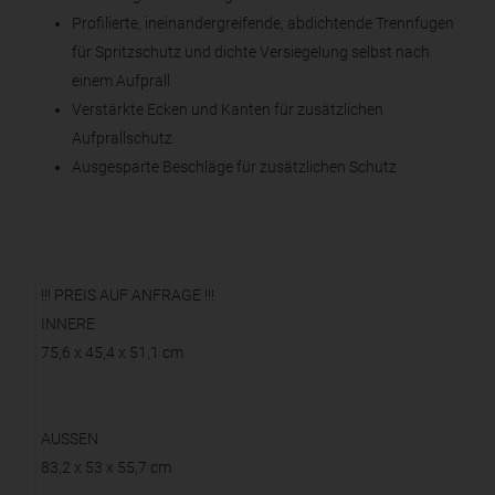
Profilierte, ineinandergreifende, abdichtende Trennfugen
für Spritzschutz und dichte Versiegelung selbst nach
einem Aufprall
Verstärkte Ecken und Kanten für zusätzlichen
Aufprallschutz
Ausgesparte Beschläge für zusätzlichen Schutz
!!! PREIS AUF ANFRAGE !!!
INNERE
75,6 x 45,4 x 51,1 cm
AUSSEN
83,2 x 53 x 55,7 cm