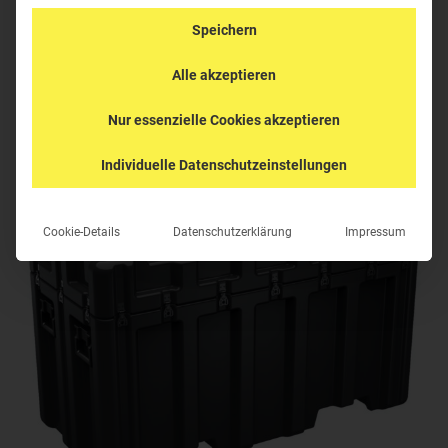
Speichern
KHD-AL5424-2306-110
Alle akzeptieren
Nur essenzielle Cookies akzeptieren
Individuelle Datenschutzeinstellungen
Cookie-Details
Datenschutzerklärung
Impressum