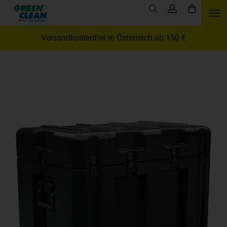
Skip
Men
search
account
to
main
Versandkostenfrei in Österreich ab 150 €
content