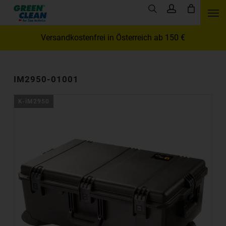
Skip
Men
search
account
to
main
Versandkostenfrei in Österreich ab 150 €
content
IM2950-01001
K-iM2950