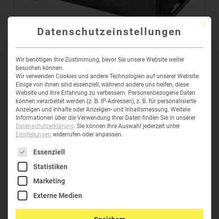
Mit die
Datenschutzeinstellungen
IM2950 STORM CASE
Wir benötigen Ihre Zustimmung, bevor Sie unsere Website weiter
509,10
€
–
592,73
€
inkl. MwSt
besuchen können.
Wir verwenden Cookies und andere Technologien auf unserer Website.
Einige von ihnen sind essenziell, während andere uns helfen, diese
Website und Ihre Erfahrung zu verbessern.
Personenbezogene Daten
können verarbeitet werden (z. B. IP-Adressen), z. B. für personalisierte
Anzeigen und Inhalte oder Anzeigen- und Inhaltsmessung.
Weitere
Informationen über die Verwendung Ihrer Daten finden Sie in unserer
Datenschutzerklärung
.
Sie können Ihre Auswahl jederzeit unter
Einstellungen
widerrufen oder anpassen.
Es folgt eine Liste der Service-Gruppen, für die eine Einwil
Essenziell
HELPDESK
Statistiken
Marketing
Telefon:
+43 (0)6277-62304
Externe Medien
E-Mail:
office@green-clean.at
Anmelden
I
Registrieren