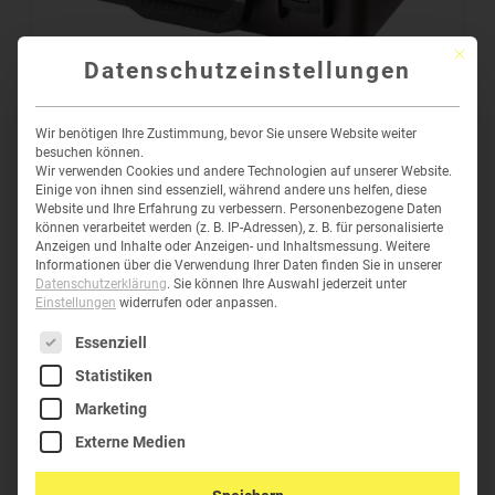
Mit die
Datenschutzeinstellungen
IM2300 STORM CASE
Wir benötigen Ihre Zustimmung, bevor Sie unsere Website weiter
233,76
€
–
269,59
€
inkl. MwSt
besuchen können.
Wir verwenden Cookies und andere Technologien auf unserer Website.
Einige von ihnen sind essenziell, während andere uns helfen, diese
Website und Ihre Erfahrung zu verbessern.
Personenbezogene Daten
können verarbeitet werden (z. B. IP-Adressen), z. B. für personalisierte
Anzeigen und Inhalte oder Anzeigen- und Inhaltsmessung.
Weitere
Informationen über die Verwendung Ihrer Daten finden Sie in unserer
Datenschutzerklärung
.
Sie können Ihre Auswahl jederzeit unter
Einstellungen
widerrufen oder anpassen.
Es folgt eine Liste der Service-Gruppen, für die eine Einwil
Essenziell
HELPDESK
Statistiken
Marketing
Telefon:
+43 (0)6277-62304
Externe Medien
E-Mail:
office@green-clean.at
Anmelden
I
Registrieren