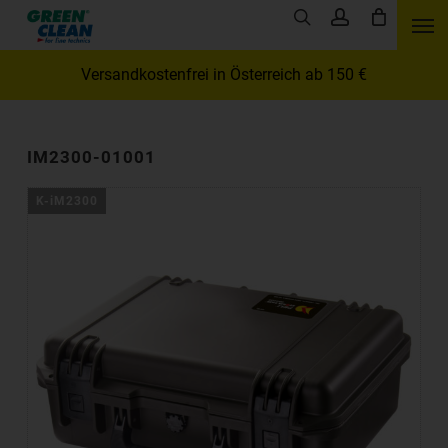
Skip
Men
search
account
to
main
Versandkostenfrei in Österreich ab 150 €
content
IM2300-01001
K-iM2300