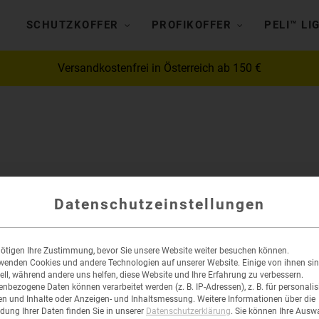
SCHUTZKOFFER
PROFIKOFFER
PELI™ LI
Versandkostenfrei in Österreich ab 150 €
Datenschutzeinstellungen
ötigen Ihre Zustimmung, bevor Sie unsere Website weiter besuchen können.
wenden Cookies und andere Technologien auf unserer Website. Einige von ihnen si
ell, während andere uns helfen, diese Website und Ihre Erfahrung zu verbessern.
nbezogene Daten können verarbeitet werden (z. B. IP-Adressen), z. B. für personalis
n und Inhalte oder Anzeigen- und Inhaltsmessung.
Weitere Informationen über die
ung Ihrer Daten finden Sie in unserer
Datenschutzerklärung
.
Sie können Ihre Ausw