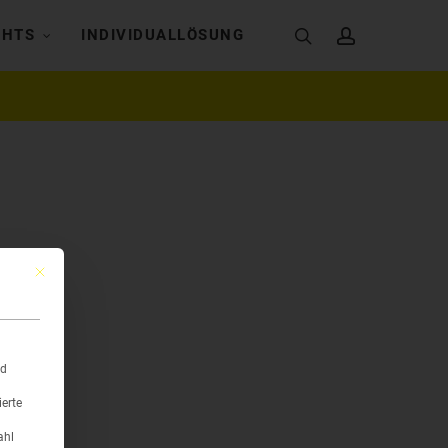
search
account
GHTS
INDIVIDUALLÖSUNG
Mit diesem Button wird der Dialog geschlossen. Seine Funktionalität ist ident
nd
ierte
ahl