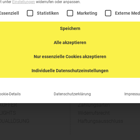
it unter
Einstellungen
widerrufen oder anpassen.
lgt eine Liste der Service-Gruppen, für die eine Einwilligung erte
Essenziell
Statistiken
Marketing
Externe Med
Speichern
Alle akzeptieren
Nur essenzielle Cookies akzeptieren
Individuelle Datenschutzeinstellungen
UKTBEREICHE
VERSAND & ZAHLUNG
ookie-Details
Datenschutzerklärung
Impress
TZKOFFER
Versandkosten
KOFFER
Zahlungsarten
 LIGHTS
Widerrufsrecht
IDUALLÖSUNG
Haftungsausschluss