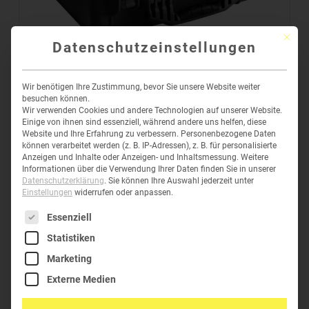
Mit die
Datenschutzeinstellungen
PELI™ CASE 1520
Wir benötigen Ihre Zustimmung, bevor Sie unsere Website weiter
274,73
€
–
409,56
€
inkl. MwSt
besuchen können.
Wir verwenden Cookies und andere Technologien auf unserer Website.
Einige von ihnen sind essenziell, während andere uns helfen, diese
Website und Ihre Erfahrung zu verbessern.
Personenbezogene Daten
können verarbeitet werden (z. B. IP-Adressen), z. B. für personalisierte
Anzeigen und Inhalte oder Anzeigen- und Inhaltsmessung.
Weitere
Informationen über die Verwendung Ihrer Daten finden Sie in unserer
Datenschutzerklärung
.
Sie können Ihre Auswahl jederzeit unter
Einstellungen
widerrufen oder anpassen.
Es folgt eine Liste der Service-Gruppen, für die eine Einwil
Essenziell
Statistiken
HELPDESK
Marketing
Telefon:
+43 (0)6277-62304
Externe Medien
E-Mail:
office@green-clean.at