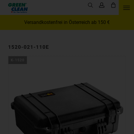
Skip
Men
search
account
to
main
Versandkostenfrei in Österreich ab 150 €
content
1520-021-110E
K-1520