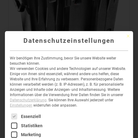
Mit die
Datenschutzeinstellungen
Wir benötigen Ihre Zustimmung, bevor Sie unsere Website weiter
besuchen können.
Wir verwenden Cookies und andere Technologien auf unserer Website.
PELI™ 1440 TOP LOADER CASE
Einige von ihnen sind essenziell, während andere uns helfen, diese
Website und Ihre Erfahrung zu verbessern.
Personenbezogene Daten
327,62
€
–
515,35
€
inkl. MwSt
können verarbeitet werden (z. B. IP-Adressen), z. B. für personalisierte
Anzeigen und Inhalte oder Anzeigen- und Inhaltsmessung.
Weitere
Informationen über die Verwendung Ihrer Daten finden Sie in unserer
Datenschutzerklärung
.
Sie können Ihre Auswahl jederzeit unter
Einstellungen
widerrufen oder anpassen.
Es folgt eine Liste der Service-Gruppen, für die eine Einwil
Essenziell
Statistiken
Marketing