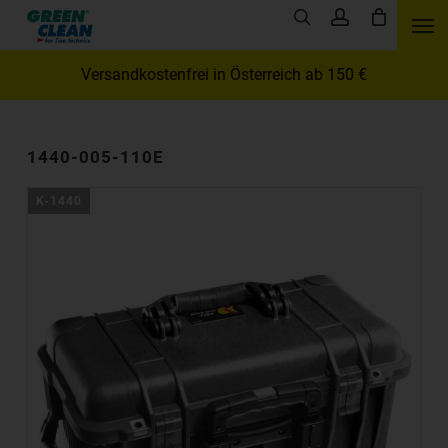
Skip
Men
search
account
to
main
Versandkostenfrei in Österreich ab 150 €
content
1440-005-110E
K-1440