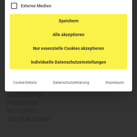
Externe Medien
HELPDESK
Telefon:
+43 (0)6277-62304
Speichern
E-Mail:
office@green-clean.at
Alle akzeptieren
Anmelden
I
Registrieren
Nur essenzielle Cookies akzeptieren
Individuelle Datenschutzeinstellungen
Cookie-Details
Datenschutzerklärung
Impressum
PRODUKTBEREICHE
SCHUTZKOFFER
PROFIKOFFER
PELI™ LIGHTS
INDIVIDUALLÖSUNG