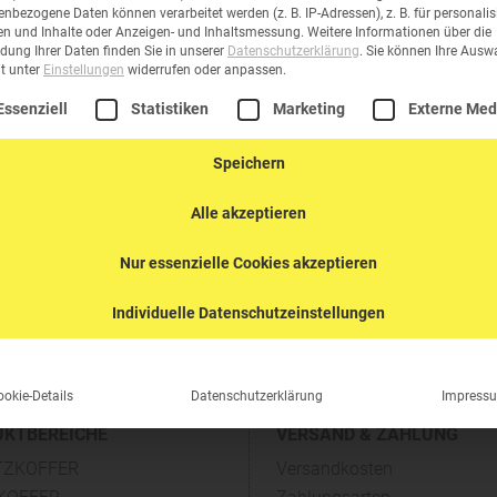
nbezogene Daten können verarbeitet werden (z. B. IP-Adressen), z. B. für personalis
n und Inhalte oder Anzeigen- und Inhaltsmessung.
Weitere Informationen über die
ung Ihrer Daten finden Sie in unserer
Datenschutzerklärung
.
Sie können Ihre Ausw
it unter
Einstellungen
widerrufen oder anpassen.
lgt eine Liste der Service-Gruppen, für die eine Einwilligung erte
Essenziell
Statistiken
Marketing
Externe Med
Speichern
Alle akzeptieren
Nur essenzielle Cookies akzeptieren
Individuelle Datenschutzeinstellungen
ookie-Details
Datenschutzerklärung
Impress
UKTBEREICHE
VERSAND & ZAHLUNG
TZKOFFER
Versandkosten