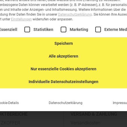
ell, während andere uns helfen, diese Website und Ihre Erfahrung zu verbessern.
nbezogene Daten können verarbeitet werden (z. B. IP-Adressen), z. B. für personalis
n und Inhalte oder Anzeigen- und Inhaltsmessung.
Weitere Informationen über die
ung Ihrer Daten finden Sie in unserer
Datenschutzerklärung
.
Sie können Ihre Ausw
it unter
Einstellungen
widerrufen oder anpassen.
lgt eine Liste der Service-Gruppen, für die eine Einwilligung erte
Essenziell
Statistiken
Marketing
Externe Med
Speichern
Alle akzeptieren
Nur essenzielle Cookies akzeptieren
Individuelle Datenschutzeinstellungen
ookie-Details
Datenschutzerklärung
Impress
UKTBEREICHE
VERSAND & ZAHLUNG
TZKOFFER
Versandkosten