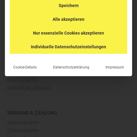
Speichern
Anmelden
I
Registrieren
Alle akzeptieren
Nur essenzielle Cookies akzeptieren
Individuelle Datenschutzeinstellungen
PRODUKTBEREICHE
SCHUTZKOFFER
Cookie-Details
Datenschutzerklärung
Impressum
PROFIKOFFER
PELI™ LIGHTS
INDIVIDUALLÖSUNG
VERSAND & ZAHLUNG
Versandkosten
Zahlungsarten