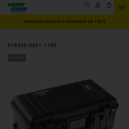
Skip
Men
search
account
to
main
Versandkostenfrei in Österreich ab 150 €
content
015350-0051-110E
K-1535