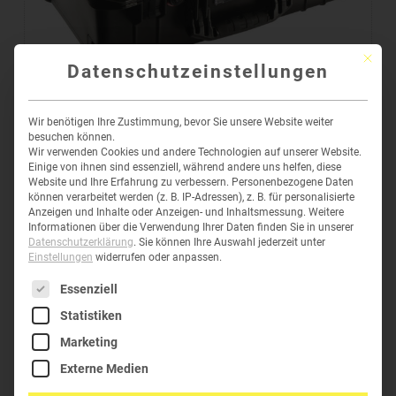
Mit die
Datenschutzeinstellungen
PELI™ AIR CASE 1535 CARRY-ON
Wir benötigen Ihre Zustimmung, bevor Sie unsere Website weiter
besuchen können.
334,45
€
–
514,22
€
inkl. MwSt
Wir verwenden Cookies und andere Technologien auf unserer Website.
Einige von ihnen sind essenziell, während andere uns helfen, diese
Website und Ihre Erfahrung zu verbessern.
Personenbezogene Daten
können verarbeitet werden (z. B. IP-Adressen), z. B. für personalisierte
Anzeigen und Inhalte oder Anzeigen- und Inhaltsmessung.
Weitere
Informationen über die Verwendung Ihrer Daten finden Sie in unserer
Datenschutzerklärung
.
Sie können Ihre Auswahl jederzeit unter
Einstellungen
widerrufen oder anpassen.
Es folgt eine Liste der Service-Gruppen, für die eine Einwil
Essenziell
Statistiken
HELPDESK
Marketing
Telefon:
+43 (0)6277-62304
Externe Medien
E-Mail:
office@green-clean.at