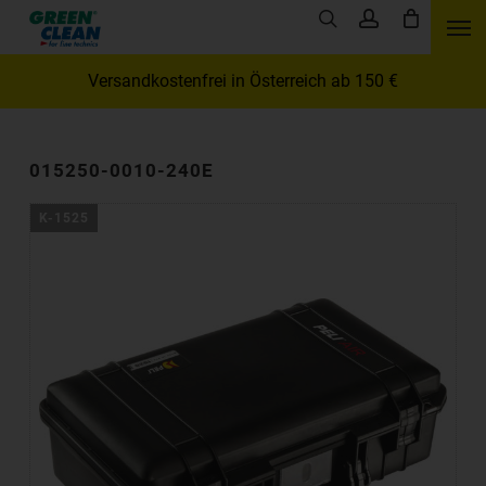
Skip
Men
search
account
to
main
Versandkostenfrei in Österreich ab 150 €
content
015250-0010-240E
K-1525