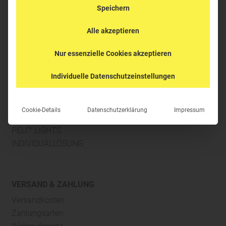
Speichern
Anmelden
I
Registrieren
Alle akzeptieren
Nur essenzielle Cookies akzeptieren
Individuelle Datenschutzeinstellungen
PRODUKTBEREICHE
SCHUTZKOFFER
Cookie-Details
Datenschutzerklärung
Impressum
PROFIKOFFER
PELI™ LIGHTS
INDIVIDUALLÖSUNG
VERSAND & ZAHLUNG
Versandkosten
Zahlungsarten