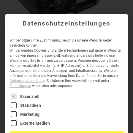
Mit die
Datenschutzeinstellungen
PELI™ AIR CASE 1525
Wir benötigen Ihre Zustimmung, bevor Sie unsere Website weiter
besuchen können.
289,51
€
–
474,97
€
inkl. MwSt
Wir verwenden Cookies und andere Technologien auf unserer Website.
Einige von ihnen sind essenziell, während andere uns helfen, diese
Website und Ihre Erfahrung zu verbessern.
Personenbezogene Daten
können verarbeitet werden (z. B. IP-Adressen), z. B. für personalisierte
Anzeigen und Inhalte oder Anzeigen- und Inhaltsmessung.
Weitere
Informationen über die Verwendung Ihrer Daten finden Sie in unserer
Datenschutzerklärung
.
Sie können Ihre Auswahl jederzeit unter
Einstellungen
widerrufen oder anpassen.
Es folgt eine Liste der Service-Gruppen, für die eine Einwil
Essenziell
Statistiken
HELPDESK
Marketing
Telefon:
+43 (0)6277-62304
Externe Medien
E-Mail:
office@green-clean.at